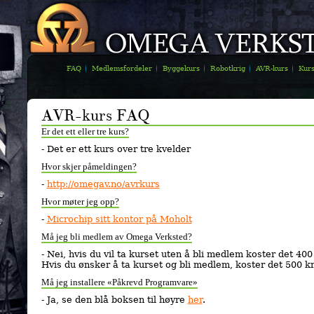
FAQ
Medlemsfordeler
Byggekurs
Robotkrig
AVR-kurs
Kur
AVR-kurs FAQ
Er det ett eller tre kurs?
- Det er ett kurs over tre kvelder
Hvor skjer påmeldingen?
-
http://omegav.no/avrkurs
Hvor møter jeg opp?
-
Microchip sitt kontor på Moholt
Må jeg bli medlem av Omega Verksted?
- Nei, hvis du vil ta kurset uten å bli medlem koster det 400
Hvis du ønsker å ta kurset og bli medlem, koster det 500 k
Må jeg installere «Påkrevd Programvare»
- Ja, se den blå boksen til høyre
her
.