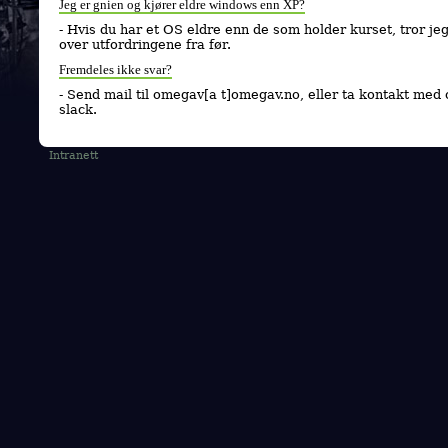
Jeg er gnien og kjører eldre windows enn XP?
- Hvis du har et OS eldre enn de som holder kurset, tror jeg
over utfordringene fra før.
Fremdeles ikke svar?
- Send mail til omegav[a t]omegav.no, eller ta kontakt med 
slack.
Intranett