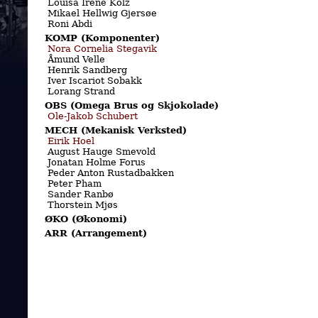
Louisa Irene Kolz
Mikael Hellwig Gjersøe
Roni Abdi
KOMP (Komponenter)
Nora Cornelia Stegavik
Åmund Velle
Henrik Sandberg
Iver Iscariot Sobakk
Lorang Strand
OBS (Omega Brus og Skjokolade)
Ole-Jakob Schubert
MECH (Mekanisk Verksted)
Eirik Hoel
August Hauge Smevold
Jonatan Holme Forus
Peder Anton Rustadbakken
Peter Pham
Sander Ranbø
Thorstein Mjøs
ØKO (Økonomi)
ARR (Arrangement)