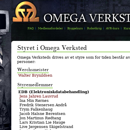
FAQ
Medlemsfordeler
Byggekurs
Robotkrig
AVR-kurs
Kur
Styret i Omega Verksted
Omega Verksteds drives av et styre som for tiden består a
personer:
Werchsmeister
Walter Brynildsen
Styremedlemmer
EDB (Elektroniskdatabehandling)
Jens Jahren Lauvrud
Ina Min Rørnes
Fredrik Stenersen Andrå
Trym Falkenhaug
Jacob Halsne Berentsen
Jon Martinus Rødtang
Lars Kristian Lie Hauge
Live Jørgensen Skigelstrand